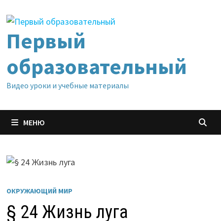
Перейти
к
содержимому
Первый
образовательный
Видео уроки и учебные материалы
МЕНЮ
ОКРУЖАЮЩИЙ МИР
§ 24 Жизнь луга