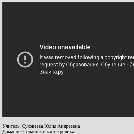
Учитель: Суховеева Юлия Андреевна
Домашнее задание: в конце ролика.