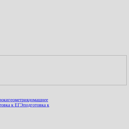
роки
геометрия
домашнее
товка к ЕГЭ
подготовка к