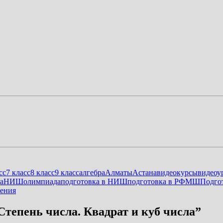
сс
7 класс
8 класс
9 класс
алгебра
Алматы
Астана
видеокурсы
видеоу
а
НИШ
олимпиада
подготовка в НИШ
подготовка в РФМШ
Подго
ения
, Степень числа. Квадрат и куб числа
”