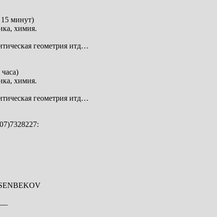
15 минут)
ика, химия.
литическая геометрия итд…
часа)
ика, химия.
литическая геометрия итд…
07)7328227:
USSENBEKOV
__