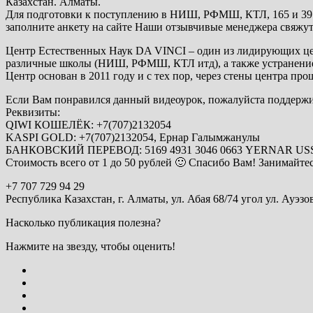
Казахстан. Алматы.
Для подготовки к поступлению в НИШ, РФМШ, КТЛ, 165 и 39 л
заполните анкету на сайте Наши отзывчивые менеджера свяжут
Центр Естественных Наук DA VINCI – один из лидирующих цент
различные школы (НИШ, РФМШ, КТЛ итд), а также устранение 
Центр основан в 2011 году и с тех пор, через стены центра про
Если Вам понравился данный видеоурок, пожалуйста поддержи
Реквизиты:
QIWI КОШЕЛЁК: +7(707)2132054
KASPI GOLD: +7(707)2132054, Ернар Галымжанулы
БАНКОВСКИЙ ПЕРЕВОД: 5169 4931 3046 0663 YERNAR 
Стоимость всего от 1 до 50 рублей 🙂 Спасибо Вам! Занимайтес
+7 707 729 94 29
Республика Казахстан, г. Алматы, ул. Абая 68/74 угол ул. Ауэзо
Насколько публикация полезна?
Нажмите на звезду, чтобы оценить!