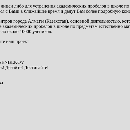
ицеи либо для устранения академических пробелов в школе по 
ся с Вами в ближайшее время и дадут Вам более подробную кон
ров города Алматы (Казахстан), основной деятельностью, кото
академических пробелов в школе по предметам естественно-ма
шло около 10000 учеников.
те наш проект
USSENBEKOV
ь! Делайте! Достигайте!
ва