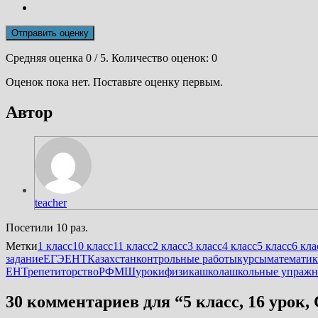
Отправить оценку
Средняя оценка
0
/ 5. Количество оценок:
0
Оценок пока нет. Поставьте оценку первым.
Автор
teacher
Посетили 10 раз.
Метки
1 класс
10 класс
11 класс
2 класс
3 класс
4 класс
5 класс
6 кла
задание
ЕГЭ
ЕНТ
Казахстан
контрольные работы
курсы
математик
ЕНТ
репетиторство
РФМШ
уроки
физика
школа
школьные упражн
30 комментариев для “
5 класс, 16 урок