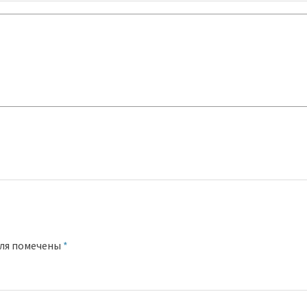
оля помечены
*