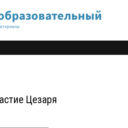
образовательный
материалы
ластие Цезаря