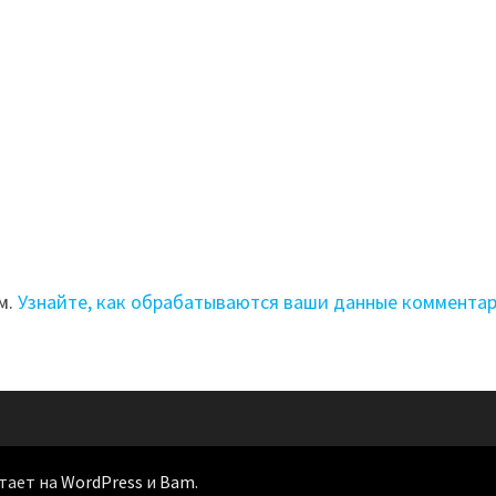
м.
Узнайте, как обрабатываются ваши данные коммента
отает на
WordPress
и
Bam
.