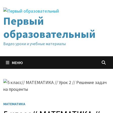
Перейти
к
содержимому
Первый
образовательный
Видео уроки и учебные материалы
МЕНЮ
МАТЕМАТИКА