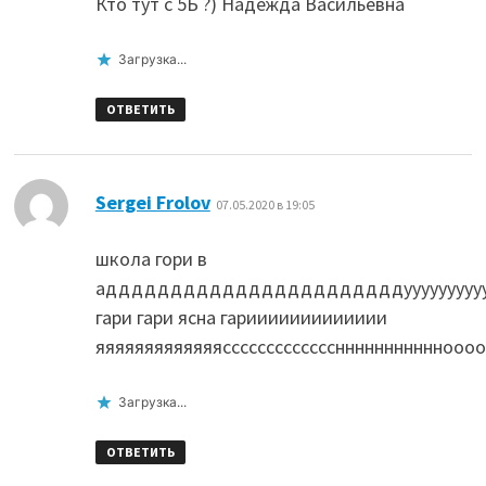
Кто тут с 5Б ?) Надежда Васильевна
Загрузка...
ОТВЕТИТЬ
:
Sergei Frolov
07.05.2020 в 19:05
школа гори в
адддддддддддддддддддддддууууууууууу
гари гари ясна гариииииииииииии
яяяяяяяяяяяяясссссссссссссннннннннннноо
Загрузка...
ОТВЕТИТЬ