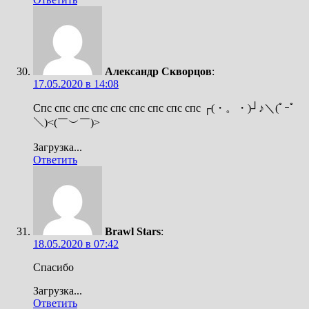
Александр Скворцов
:
17.05.2020 в 14:08
Спс спс спс спс спс спс спс спс спс ┌(・。・)┘♪＼(ﾟｰﾟ
＼)<(￣︶￣)>
Загрузка...
Ответить
Brawl Stars
:
18.05.2020 в 07:42
Спасибо
Загрузка...
Ответить