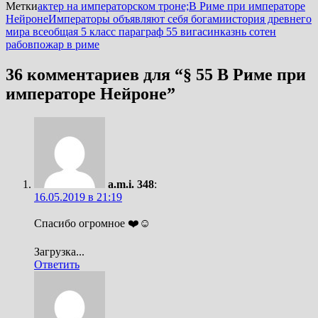
Метки
актер на императорском троне;
В Риме при императоре
Нейроне
Императоры объявляют себя богами
история древнего
мира всеобщая 5 класс параграф 55 вигасин
казнь сотен
рабов
пожар в риме
36 комментариев для “
§ 55 В Риме при
императоре Нейроне
”
a.m.i. 348
:
16.05.2019 в 21:19
Спасибо огромное ❤️☺️
Загрузка...
Ответить