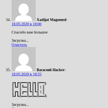
Xadijat Magomed
:
18.05.2020 в 18:00
Спасибо вам большое
Загрузка...
Ответить
Василий Hacker
:
18.05.2020 в 18:55
╔┓┏╦━━╦┓╔┓╔━━╗
║┗┛║┗━╣┃║┃║ l ║
║┏┓║┏━╣┗╣┗╣ l ║
╚┛┗╩━━╩━╩━╩━━╩
Загрузка...