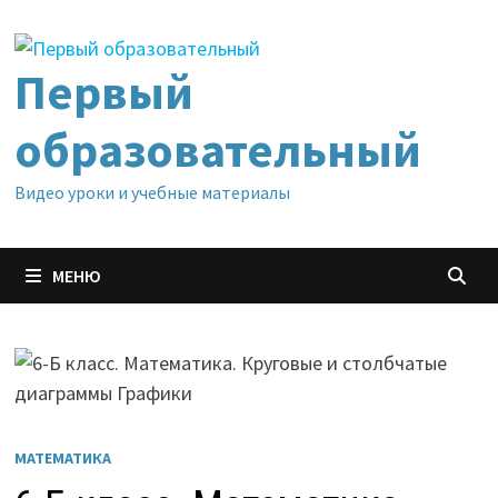
Перейти
к
содержимому
Первый
образовательный
Видео уроки и учебные материалы
МЕНЮ
МАТЕМАТИКА