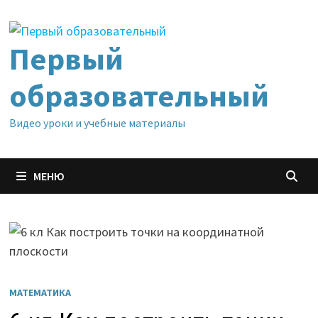
Перейти
к
содержимому
Первый
образовательный
Видео уроки и учебные материалы
МЕНЮ
МАТЕМАТИКА