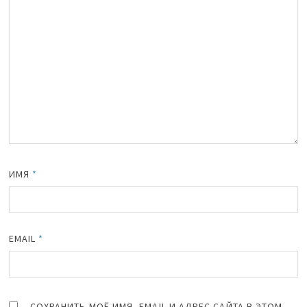
ИМЯ
*
EMAIL
*
СОХРАНИТЬ МОЁ ИМЯ, EMAIL И АДРЕС САЙТА В ЭТОМ