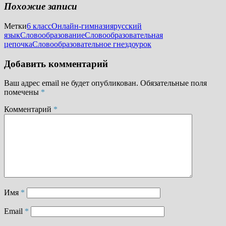
Похожие записи
Метки
6 класс
Онлайн-гимназия
русский
язык
Словообразование
Словообразовательная
цепочка
Словообразовательное гнездо
урок
Добавить комментарий
Ваш адрес email не будет опубликован.
Обязательные поля
помечены
*
Комментарий
*
Имя
*
Email
*