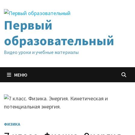
Перейти
к
содержимому
Первый
образовательный
Видео уроки и учебные материалы
МЕНЮ
ФИЗИКА