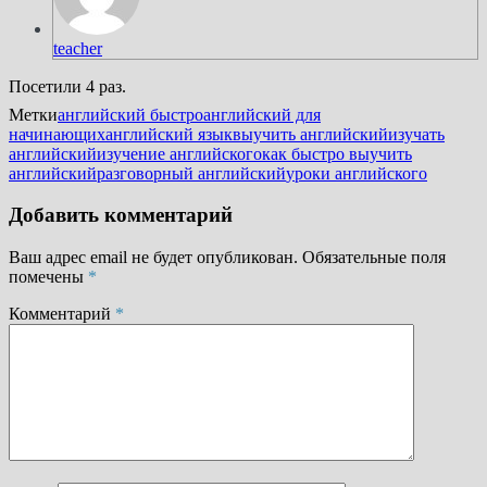
teacher
Посетили 4 раз.
Метки
английский быстро
английский для
начинающих
английский язык
выучить английский
изучать
английский
изучение английского
как быстро выучить
английский
разговорный английский
уроки английского
Добавить комментарий
Ваш адрес email не будет опубликован.
Обязательные поля
помечены
*
Комментарий
*