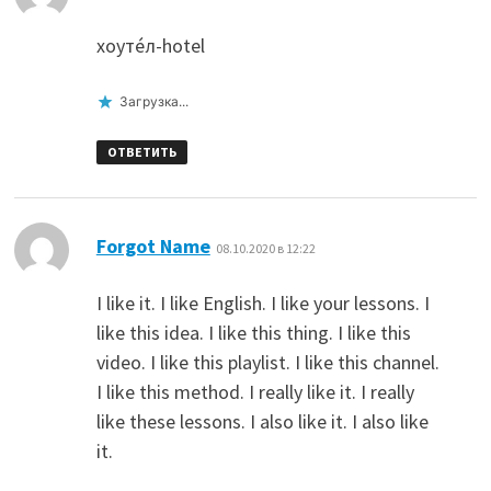
хоутéл-hotel
Загрузка...
ОТВЕТИТЬ
:
Forgot Name
08.10.2020 в 12:22
I like it. I like English. I like your lessons. I
like this idea. I like this thing. I like this
video. I like this playlist. I like this channel.
I like this method. I really like it. I really
like these lessons. I also like it. I also like
it.