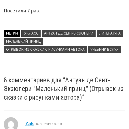
Посетили 7 раз.
МЕТКИ
6 КЛАСС
АНТУАН ДЕ СЕНТ-ЭКЗЮПЕРИ
ЛИТЕРАТУРА
МАЛЕНЬКИЙ ПРИНЦ
ОТРЫВОК ИЗ СКАЗКИ С РИСУНКАМИ АВТОРА
УЧЕБНИК ВСЛУХ
8 комментариев для “
Антуан де Сент-
Экзюпери "Маленький принц" (Отрывок из
сказки с рисунками автора)
”
:
Zak
16.05.2019 в 09:18