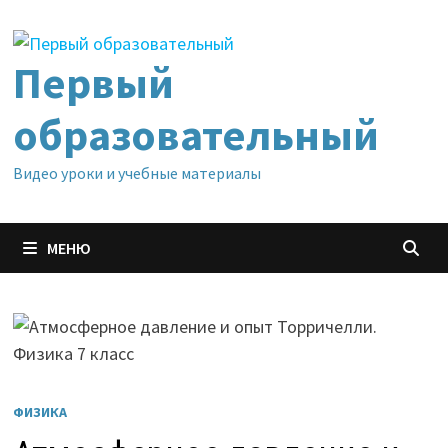
Перейти
к
содержимому
Первый
образовательный
Видео уроки и учебные материалы
МЕНЮ
ФИЗИКА