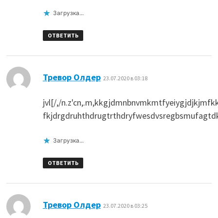
Загрузка...
ОТВЕТИТЬ
:
Тревор Олдер
23.07.2020 в 03:18
jvl[/,/n.z'cn,.m,kkgjdmnbnvmkmtfyeiygjdjkjmfkk
fkjdrgdruhthdrugtrthdryfwesdvsregbsmufagtd
Загрузка...
ОТВЕТИТЬ
:
Тревор Олдер
23.07.2020 в 03:25