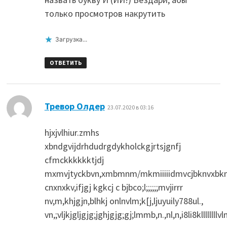
только просмотров накрутить
Загрузка...
ОТВЕТИТЬ
:
Тревор Олдер
23.07.2020 в 03:16
hjxjvlhiur.zmhs
xbndgvijdrhdudrgdykholckgjrtsjgnfj
cfmckkkkkktjdj
mxmvjtyckbvn,xmbmnm/mkmiiiiidmvcjbknvxbk
cnxnxkv,ifjgj kgkcj c bjbco;l;;;;;;mvjirrr
nv,m,khjgjn,blhkj onlnvlm;k[j,ljuyuily788ul.,
vn,;vljkjgljgjg;jghjgjg;gj;lmmb,n.,nl,n,i8li8klllllll