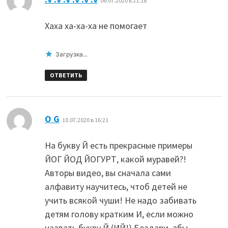
06.07.2020 в 21:18
Хаха ха-ха-ха не помогает
Загрузка...
ОТВЕТИТЬ
:
О G
10.07.2020 в 16:21
На букву Й есть прекрасные примеры
ЙОГ ЙОД ЙОГУРТ, какой муравей?!
Авторы видео, вы сначала сами
алфавиту научитесь, чтоб детей не
учить всякой чуши! Не надо забивать
детям голову кратким И, если можно
назвать букву Й (ИЙ!) Бездари, абы