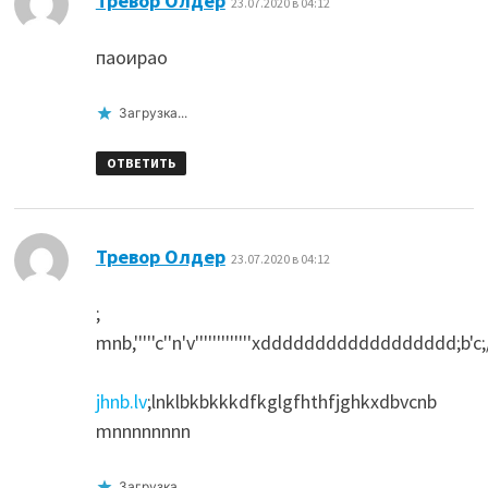
Тревор Олдер
23.07.2020 в 04:12
паоирао
Загрузка...
ОТВЕТИТЬ
:
Тревор Олдер
23.07.2020 в 04:12
;
mnb,'''''c''n'v'''''''''''''xdddddddddddddddddd;b'c
jhnb.lv
;lnklbkbkkkdfkglgfhthfjghkxdbvcnb
mnnnnnnnn
Загрузка...