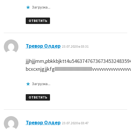
Загрузка...
ОТВЕТИТЬ
:
Тревор Олдер
23.07.2020 в 03:31
jjjhjjjmm,pbkkbjktt4u54637476736734532483
bcxcxnjgjjkfgllllllllllllllllllllllllllllllllvvvvvvvvvvvvvv
Загрузка...
ОТВЕТИТЬ
:
Тревор Олдер
23.07.2020 в 03:47