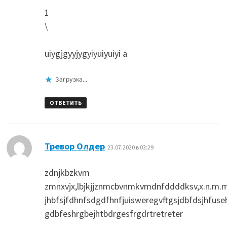
1
\
uiygjgyyjygyiyuiyuiyi a
Загрузка...
ОТВЕТИТЬ
:
Тревор Олдер
23.07.2020 в 03:29
zdnjkbzkvm
zmnxvjx,lbjkjjznmcbvnmkvmdnfddddksv,x.n.m.mm
jhbfsjfdhnfsdgdfhnfjuisweregvftgsjdbfdsjhfuse
gdbfeshrgbejhtbdrgesfrgdrtretreter