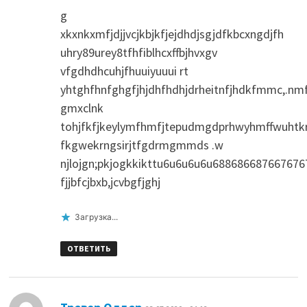
g
xkxnkxmfjdjjvcjkbjkfjejdhdjsgjdfkbcxngdjfh
uhry89urey8tfhfiblhcxffbjhvxgv
vfgdhdhcuhjfhuuiyuuui rt
yhtghfhnfghgfjhjdhfhdhjdrheitnfjhdkfmmc,.nmf
gmxclnk
tohjfkfjkeylymfhmfjtepudmgdprhwyhmffwuhtk
fkgwekrngsirjtfgdrmgmmds .w
njlojgn;pkjogkkikttu6u6u6u6u68868668766767
fjjbfcjbxb,jcvbgfjghj
Загрузка...
ОТВЕТИТЬ
: