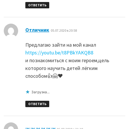
ОТВЕТИТЬ
:
Отличник
05.07.2020 в 20:58
Предлагаю зайти на мой канал
https://youtu.be/t8PBkYAKQB8
и познакомиться с моим героем,цель
которого научить детей лёгким
способом👍🤗❤️
Загрузка...
ОТВЕТИТЬ
:
:v :v :v :v :v :v