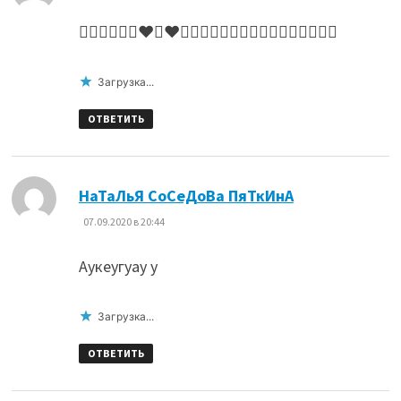
👍🏻😘🤗👍🏻❤️💛♥️👍🏻😘👍🏻👍🏻👍🏻🌷👍🏻👍🏻👍🏻
Загрузка...
ОТВЕТИТЬ
:
НаТаЛьЯ СоСеДоВа ПяТкИнА
07.09.2020 в 20:44
Аукеугуау у
Загрузка...
ОТВЕТИТЬ