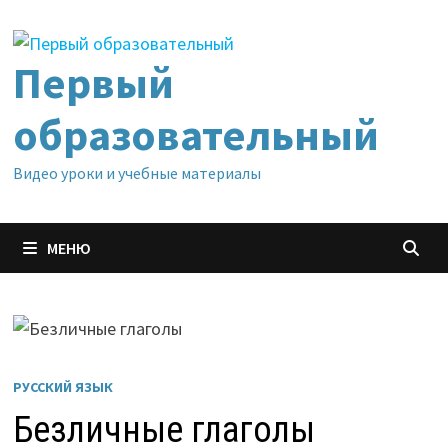
Перейти
к
содержимому
Первый
образовательный
Видео уроки и учебные материалы
МЕНЮ
РУССКИЙ ЯЗЫК
Безличные глаголы