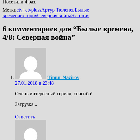
Посетили 4 раз.
Метки
etv+
etvpluss
Артур Тюленев
Былые
времена
история
Северная война
Эстония
6 комментариев для “
Былые времена,
4/8: Северная война
”
Timur Nazirov
:
27.01.2018 в 23:48
Очень интересный сериал, спасибо!
Загрузка...
Ответить