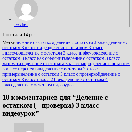
teacher
Посетили 14 раз.
Метки
деление с остатком
деление с остатком 3 класс
деление с
остатком 3 класс видео
деление с остатком 3 класс
видеоурок
деление с остатком 3 класс инфоурок
деление с
остатком 3 класс как объяснить
деление с остатком 3 класс
математика
деление с остатком 3 класс моро
деление с остатком
3 класс перспектива
деление с остатком 3 класс
примеры
деление с остатком 3 класс с проверкой
деление с
остатком 3 класс школа 21 века
деление с остатком 4
класс
деление с остатком видеоурок
10 комментариев для “
Деление с
остатком (+ проверка) 3 класс
видеоурок
”