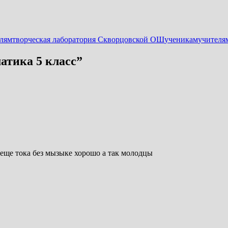
лям
творческая лаборатория Скворцовской ОШ
ученикам
учителя
тика 5 класс
”
 еще тока без мызыке хорошо а так молодцы