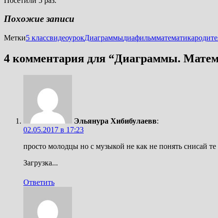
Посетили 5 раз.
Похожие записи
Метки
5 класс
видеоурок
Диаграммы
диафильм
математика
родите
4 комментария для “
Диаграммы. Матема
Эльянура Хибибулаевв
:
02.05.2017 в 17:23
просто молодцы но с музыкой не как не понять снисай те
Загрузка...
Ответить