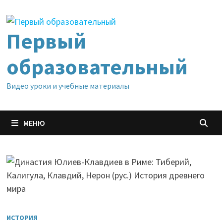
Перейти
к
содержимому
Первый
образовательный
Видео уроки и учебные материалы
МЕНЮ
ИСТОРИЯ