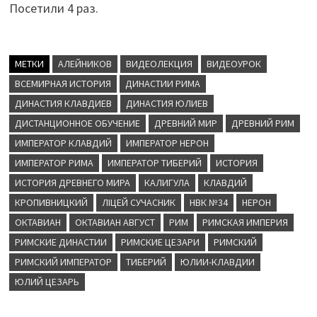
Посетили 4 раз.
МЕТКИ
АЛЕЙНИКОВ
ВИДЕОЛЕКЦИЯ
ВИДЕОУРОК
ВСЕМИРНАЯ ИСТОРИЯ
ДИНАСТИИ РИМА
ДИНАСТИЯ КЛАВДИЕВ
ДИНАСТИЯ ЮЛИЕВ
ДИСТАНЦИОННОЕ ОБУЧЕНИЕ
ДРЕВНИЙ МИР
ДРЕВНИЙ РИМ
ИМПЕРАТОР КЛАВДИЙ
ИМПЕРАТОР НЕРОН
ИМПЕРАТОР РИМА
ИМПЕРАТОР ТИБЕРИЙ
ИСТОРИЯ
ИСТОРИЯ ДРЕВНЕГО МИРА
КАЛИГУЛА
КЛАВДИЙ
КРОПИВНИЦКИЙ
ЛІЦЕЙ СУЧАСНИК
НВК №34
НЕРОН
ОКТАВИАН
ОКТАВИАН АВГУСТ
РИМ
РИМСКАЯ ИМПЕРИЯ
РИМСКИЕ ДИНАСТИИ
РИМСКИЕ ЦЕЗАРИ
РИМСКИЙ
РИМСКИЙ ИМПЕРАТОР
ТИБЕРИЙ
ЮЛИИ-КЛАВДИИ
ЮЛИЙ ЦЕЗАРЬ