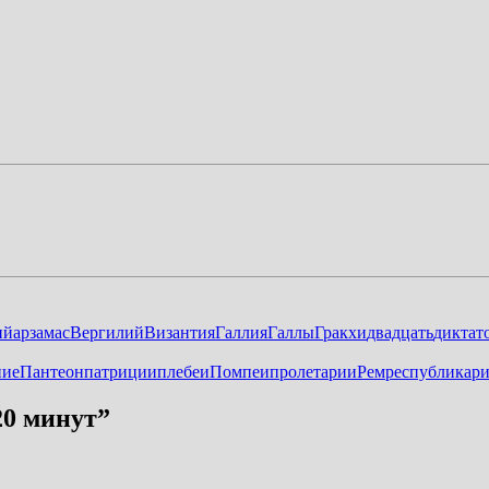
ий
арзамас
Вергилий
Византия
Галлия
Галлы
Гракхи
двадцать
диктат
ние
Пантеон
патриции
плебеи
Помпеи
пролетарии
Рем
республика
р
20 минут
”