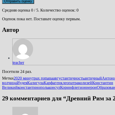
Отправить оценку
Средняя оценка
0
/ 5. Количество оценок:
0
Оценок пока нет. Поставьте оценку первым.
Автор
teacher
Посетили 24 раз.
Метки
20
20 минут
pax romana
август
античность
античный
Антон
волчица
Иудея
Калигула
Карфаген
клеопатра
колизей
Константин
Великий
константинополь
консул
Коринф
легион
нерон
Образова
29 комментариев для “
Древний Рим за 