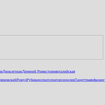
ор
Диоклетиан
Древний Рим
история
италийская
им
римский
Ромул
Рубикон
сенат
сенатор
сицилия
Тацит
траян
фаланг