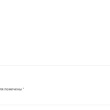
оля помечены
*