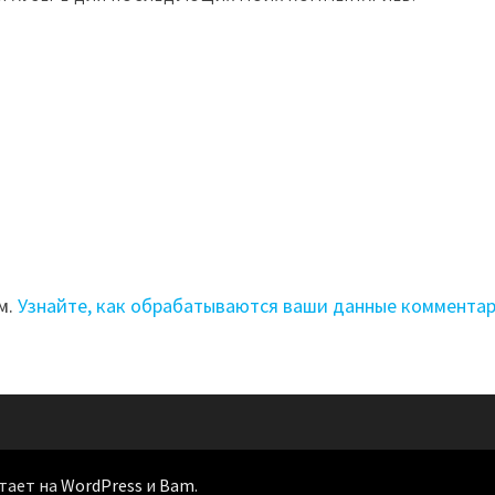
м.
Узнайте, как обрабатываются ваши данные коммента
отает на
WordPress
и
Bam
.