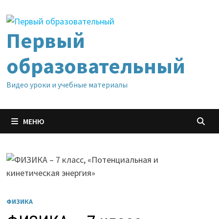
Перейти
к
содержимому
Первый
образовательный
Видео уроки и учебные материалы
МЕНЮ
ФИЗИКА