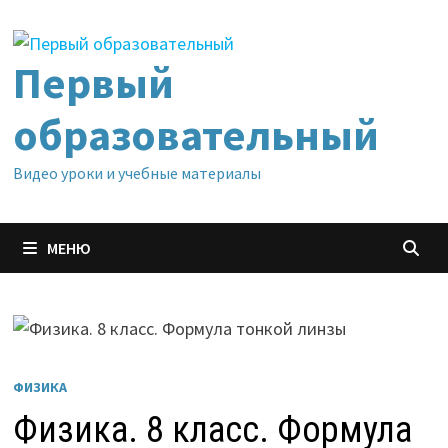
Перейти
к
содержимому
Первый
образовательный
Видео уроки и учебные материалы
МЕНЮ
ФИЗИКА
Физика. 8 класс. Формула