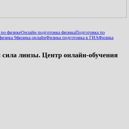
 по физике
Онлайн подготовка физика
Подготовка по
физика 9
физика онлайн
Физика подготовка к ГИА
Физика
я сила линзы. Центр онлайн-обучения