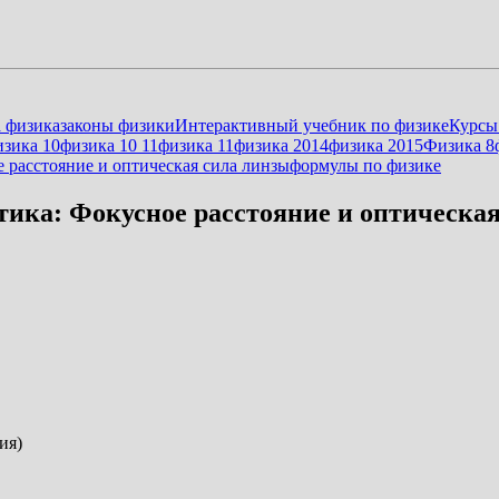
 физика
законы физики
Интерактивный учебник по физике
Курсы
изика 10
физика 10 11
физика 11
физика 2014
физика 2015
Физика 8
 расстояние и оптическая сила линзы
формулы по физике
тика: Фокусное расстояние и оптическа
ия)