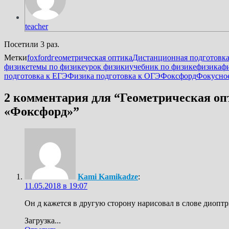
teacher
Посетили 3 раз.
Метки
foxford
геометрическая оптика
Дистанционная подготовка
физике
темы по физике
урок физики
учебник по физике
физика
ф
подготовка к ЕГЭ
Физика подготовка к ОГЭ
Фоксфорд
Фокусное
2 комментария для “
Геометрическая оп
«Фоксфорд»
”
Kami Kamikadze
:
11.05.2018 в 19:07
Он д кажется в другую сторону нарисовал в слове диоптр
Загрузка...