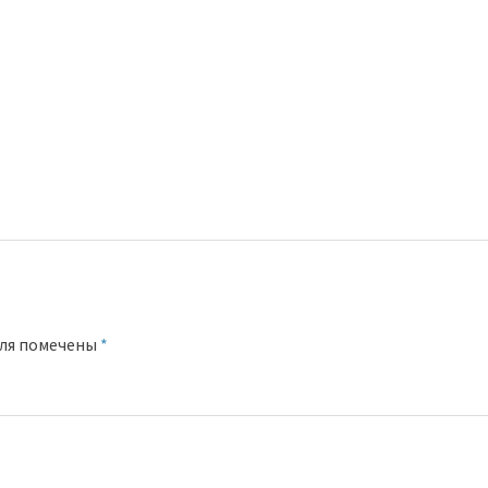
оля помечены
*