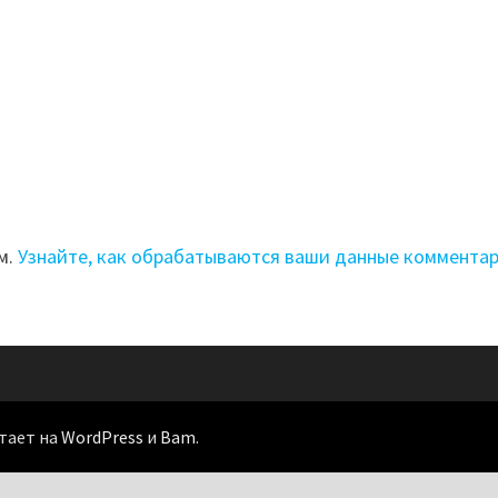
м.
Узнайте, как обрабатываются ваши данные коммента
отает на
WordPress
и
Bam
.