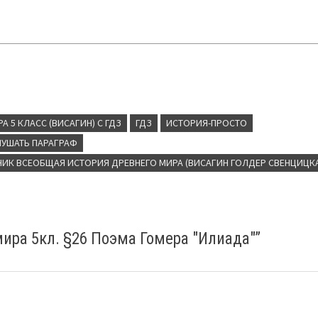
 5 КЛАСС (ВИСАГИН) С ГДЗ
ГДЗ
ИСТОРИЯ-ПРОСТО
ЛУШАТЬ ПАРАГРАФ
НИК ВСЕОБЩАЯ ИСТОРИЯ ДРЕВНЕГО МИРА (ВИСАГИН ГОЛДЕР СВЕНЦИЦК
ира 5кл. §26 Поэма Гомера "Илиада"
”