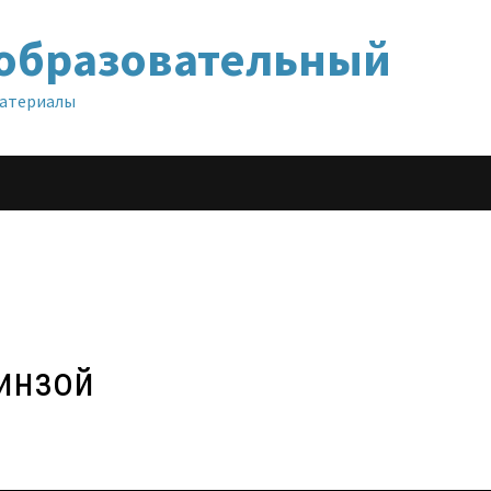
образовательный
материалы
инзой