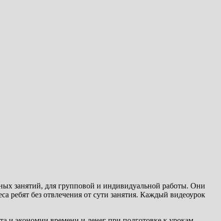
ных занятий, для групповой и индивидуальной работы. Они
а ребят без отвлечения от сути занятия. Каждый видеоурок
та и экономии времени и денег при подготовке к урокам.