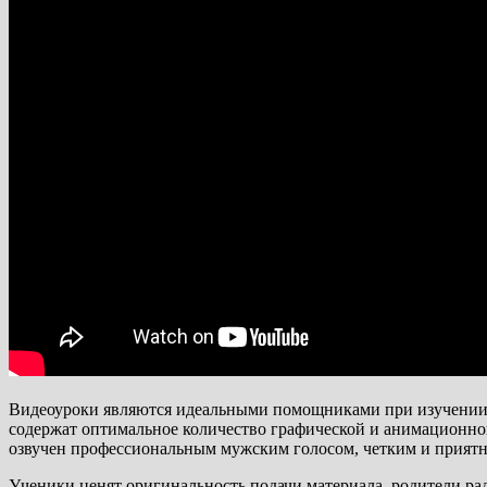
Видеоуроки являются идеальными помощниками при изучении н
содержат оптимальное количество графической и анимационной
озвучен профессиональным мужским голосом, четким и приятн
Ученики ценят оригинальность подачи материала, родители рад