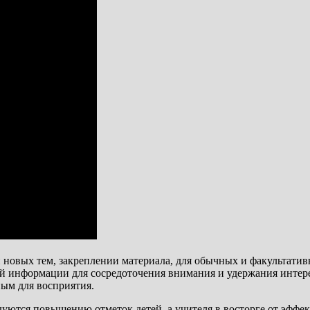
овых тем, закреплении материала, для обычных и факультатив
 информации для сосредоточения внимания и удержания интерес
ым для восприятия.
уются повышению отметок детей, а учителя в восторге от эффек