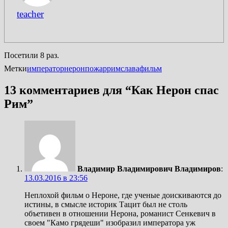
teacher
Посетили 8 раз.
Метки
император
нерон
пожар
рим
слава
фильм
13 комментариев для “
Как Нерон спас
Рим
”
Владимир Владимирович Владимиров
:
13.03.2016 в 23:56
Неплохой фильм о Нероне, где ученые доискиваются до
истины, в смысле историк Тацит был не столь
объетивен в отношении Нерона, романист Сенкевич в
своем "Камо грядеши" изобразил императора уж