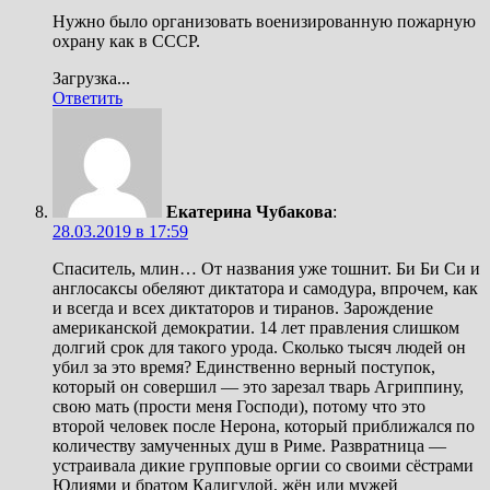
Нужно было организовать военизированную пожарную
охрану как в СССР.
Загрузка...
Ответить
Екатерина Чубакова
:
28.03.2019 в 17:59
Спаситель, млин… От названия уже тошнит. Би Би Си и
англосаксы обеляют диктатора и самодура, впрочем, как
и всегда и всех диктаторов и тиранов. Зарождение
американской демократии. 14 лет правления слишком
долгий срок для такого урода. Сколько тысяч людей он
убил за это время? Единственно верный поступок,
который он совершил — это зарезал тварь Агриппину,
свою мать (прости меня Господи), потому что это
второй человек после Нерона, который приближался по
количеству замученных душ в Риме. Развратница —
устраивала дикие групповые оргии со своими сёстрами
Юлиями и братом Калигулой, жён или мужей