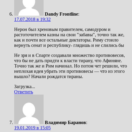
Dandy Frontline
:
17.07.2018 в 19:32
Нерон был хреновым правителем, самодуром и
растоточителем казны на свои "забавы", точно так же,
как и почти все остальные диктаторы. Риму стоило
вернуть сенат и республику- глядишь и не слились бы
Не зря и в Спарте создавали множество противовесов,
что бы не дать придти к власти тирану, что Афиняне.
Точно так же и Рим начинал. Но потом чет решили, что
неплохая идея убрать эти противовесы — что из этого
вышло? Начали рождатся тираны.
Загрузка...
Ответить
Владимир Баранов
:
19.01.2019 в 15:05