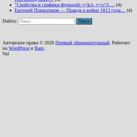
"Свойства и графики функций: y=k/x, y=x^3,…
(4)
Евгений Понасенков — Правда о войне 1812 года…
(4)
Найти:
Авторские права © 2026
Первый образовательный
. Работает
на
WordPress
и
Bam
.
%d