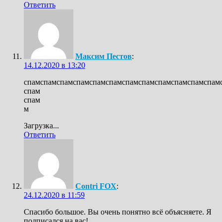
Ответить
Максим Пестов
:
14.12.2020 в 13:20
спамспамспамспамспамспамспамспамспамспамспамспам
спам
спам
м
Загрузка...
Ответить
Contri FOX
:
24.12.2020 в 11:59
Спасибо большое. Вы очень понятно всё объясняете. Я
подписался на вас!