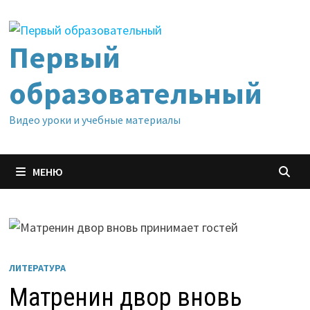
Перейти
к
содержимому
Первый
образовательный
Видео уроки и учебные материалы
МЕНЮ
ЛИТЕРАТУРА
Матренин двор вновь