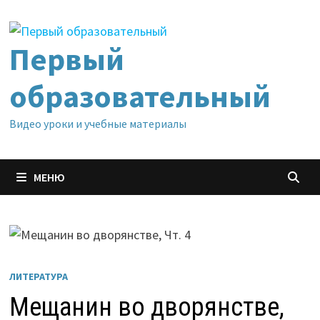
Перейти
к
содержимому
Первый
образовательный
Видео уроки и учебные материалы
МЕНЮ
ЛИТЕРАТУРА
Мещанин во дворянстве,