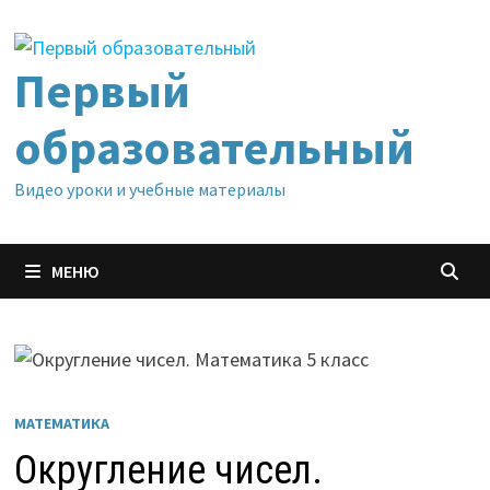
Перейти
к
содержимому
Первый
образовательный
Видео уроки и учебные материалы
МЕНЮ
МАТЕМАТИКА
Округление чисел.