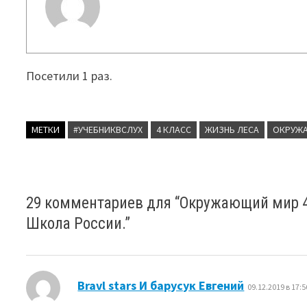
Посетили 1 раз.
МЕТКИ
#УЧЕБНИКВСЛУХ
4 КЛАСС
ЖИЗНЬ ЛЕСА
ОКРУЖ
29 комментариев для “
Окружающий мир 4 
Школа России.
”
:
Bravl stars И барусук Евгений
09.12.2019 в 17:5