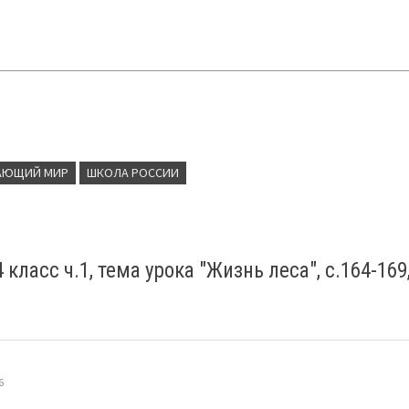
АЮЩИЙ МИР
ШКОЛА РОССИИ
класс ч.1, тема урока "Жизнь леса", с.164-169
6