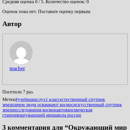
Средняя оценка
0
/ 5. Количество оценок:
0
Оценок пока нет. Поставьте оценку первым.
Автор
teacher
Посетили 7 раз.
Метки
#учебниквслух
1 класс
естественный спутник
земли
зачем люди осваивают космос
искусственный спутник
земли
исследования космонавтов
космическая
станция
окружающий мир
школа россии
3 комментария для “
Окружающий мир