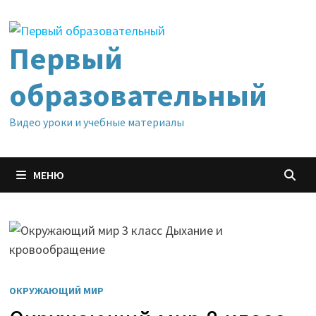
Перейти
к
содержимому
Первый
образовательный
Видео уроки и учебные материалы
МЕНЮ
ОКРУЖАЮЩИЙ МИР