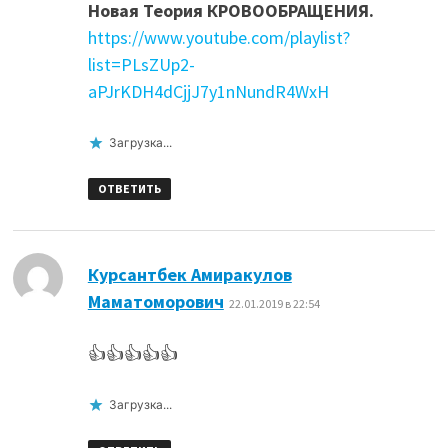
Новая Теория КРОВООБРАЩЕНИЯ.
https://www.youtube.com/playlist?
list=PLsZUp2-
aPJrKDH4dCjjJ7y1nNundR4WxH
Загрузка...
ОТВЕТИТЬ
Курсантбек Амиракулов
:
Маматоморович
22.01.2019 в 22:54
👍👍👍👍👍
Загрузка...