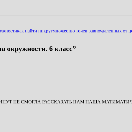
ружности
как найти пи
круг
множество точек равноудаленных от ц
а окружности. 6 класс
”
Т НЕ СМОГЛА РАССКАЗАТЬ НАМ НАША МАТИМАТИЧКА,да ещ