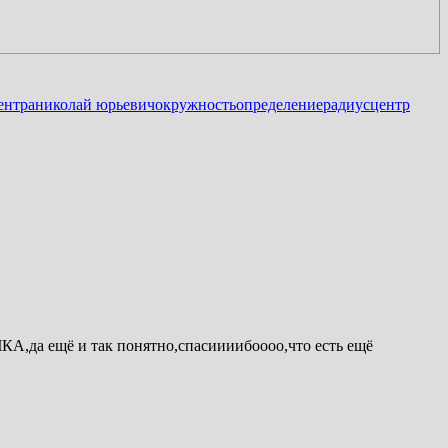
ентра
николай юрьевич
окружность
определение
радиус
центр
ё и так понятно,спасиииибоооо,что есть ещё