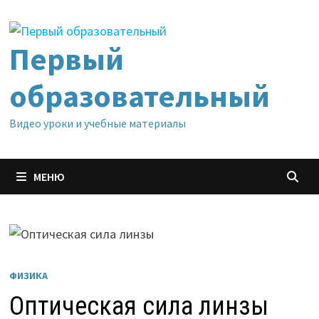
Перейти
к
содержимому
Первый
образовательный
Видео уроки и учебные материалы
МЕНЮ
ФИЗИКА
Оптическая сила линзы