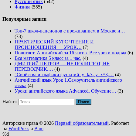
Русский язык
(542)
Физика
(555)
Популярные записи
Топ-7 школ-пансионов с проживанием в Москве и…
(73)
ПРАКТИЧЕСКИЙ КУРС ЧТЕНИЯ И
ПРОИЗНОШЕНИЯ — УРОК…
(7)
Полиглот. Английский за 16 часов. Все уроки подряд
(6)
Вся математика 5 класс за 1 час.
(4)
ДМИТРИЙ ПЕТРОВ — НЕ ПОЛИГЛОТ, НЕ
ПЕРЕВОДЧИК,…
(4)
"Свойства и графики функций: y=k/x, y=x^3,…
(4)
Английский язык Урок 1.Самоучитель английского
языка
(4)
Уроки английского языка Advanced. Обучение…
(3)
Найти:
Авторские права © 2026
Первый образовательный
. Работает
на
WordPress
и
Bam
.
%d