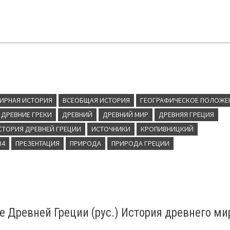
ИРНАЯ ИСТОРИЯ
ВСЕОБЩАЯ ИСТОРИЯ
ГЕОГРАФИЧЕСКОЕ ПОЛОЖЕ
ДРЕВНИЕ ГРЕКИ
ДРЕВНИЙ
ДРЕВНИЙ МИР
ДРЕВНЯЯ ГРЕЦИЯ
СТОРИЯ ДРЕВНЕЙ ГРЕЦИИ
ИСТОЧНИКИ
КРОПИВНИЦКИЙ
34
ПРЕЗЕНТАЦИЯ
ПРИРОДА
ПРИРОДА ГРЕЦИИ
е Древней Греции (рус.) История древнего ми