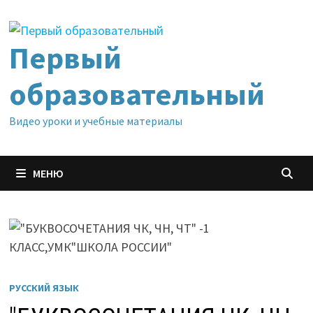
Перейти
к
содержимому
Первый
образовательный
Видео уроки и учебные материалы
МЕНЮ
РУССКИЙ ЯЗЫК