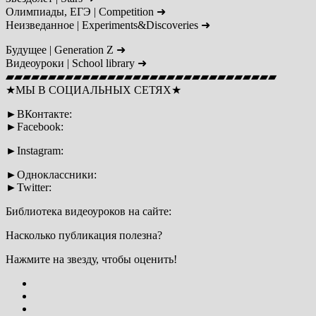
Олимпиады, ЕГЭ | Сompetition ➜
Неизведанное | Experiments&Discoveries ➜
Будущее | Generation Z ➜
Видеоуроки | School library ➜
▰▰▰▰▰▰▰▰▰▰▰▰▰▰▰▰▰▰▰▰▰▰▰▰▰▰▰▰▰▰▰▰
★МЫ В СОЦИАЛЬНЫХ СЕТЯХ★
►ВКонтакте:
►Facebook:
►Instagram:
►Одноклассники:
►Twitter:
Библиотека видеоуроков на сайте:
Насколько публикация полезна?
Нажмите на звезду, чтобы оценить!