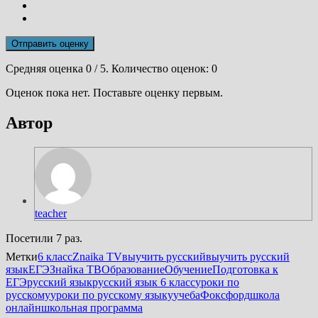
Отправить оценку
Средняя оценка
0
/ 5. Количество оценок:
0
Оценок пока нет. Поставьте оценку первым.
Автор
teacher
Посетили 7 раз.
Метки
6 класс
Znaika TV
выучить русский
выучить русский
язык
ЕГЭ
Знайка ТВ
Образование
Обучение
Подготовка к
ЕГЭ
русский язык
русский язык 6 класс
уроки по
русскому
уроки по русскому языку
учеба
Фоксфорд
школа
онлайн
школьная программа