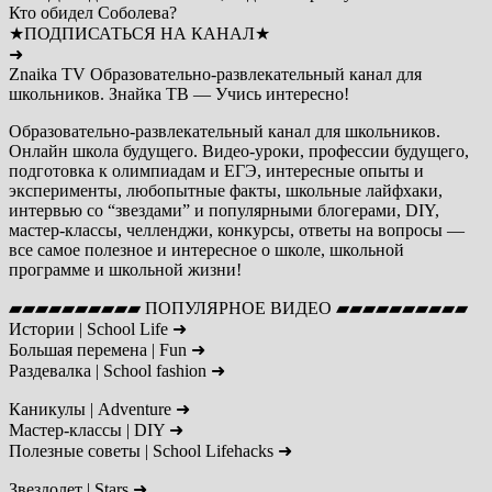
Кто обидел Соболева?
★ПОДПИСАТЬСЯ НА КАНАЛ★
➜
Znaika TV Образовательно-развлекательный канал для
школьников. Знайка ТВ — Учись интересно!
Образовательно-развлекательный канал для школьников.
Онлайн школа будущего. Видео-уроки, профессии будущего,
подготовка к олимпиадам и ЕГЭ, интересные опыты и
эксперименты, любопытные факты, школьные лайфхаки,
интервью со “звездами” и популярными блогерами, DIY,
мастер-классы, челленджи, конкурсы, ответы на вопросы —
все самое полезное и интересное о школе, школьной
программе и школьной жизни!
▰▰▰▰▰▰▰▰▰▰ ПОПУЛЯРНОЕ ВИДЕО ▰▰▰▰▰▰▰▰▰▰
Истории | School Life ➜
Большая перемена | Fun ➜
Раздевалка | School fashion ➜
Каникулы | Adventure ➜
Мастер-классы | DIY ➜
Полезные советы | School Lifehacks ➜
Звездолет | Stars ➜