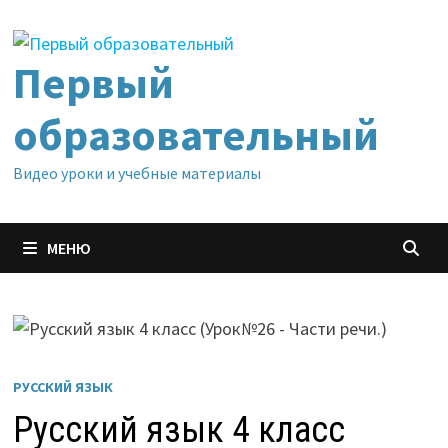
Перейти
к
содержимому
Первый
образовательный
Видео уроки и учебные материалы
МЕНЮ
РУССКИЙ ЯЗЫК
Русский язык 4 класс