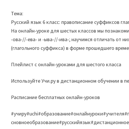
Тема:
Русский язык 6 класс: правописание суффиксов гла
На онлайн-уроке для шестых классов мы познакоми
-ова-//-ева- и -ыва-//-ива-; научимся отличать от 
(глагольного суффикса) в форме прошедшего време
Плейлист с онлайн-уроками для шестого класса
Используйте Учи.ру в дистанционном обучении в п
Расписание бесплатных онлайн-уроков
#учиру#uchi#образование#онлайнуроки#учителя
сновноеобразование#русскийязык#дистанционно