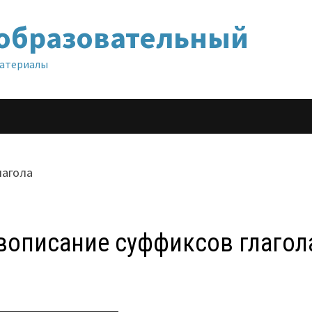
образовательный
материалы
авописание суффиксов глагол