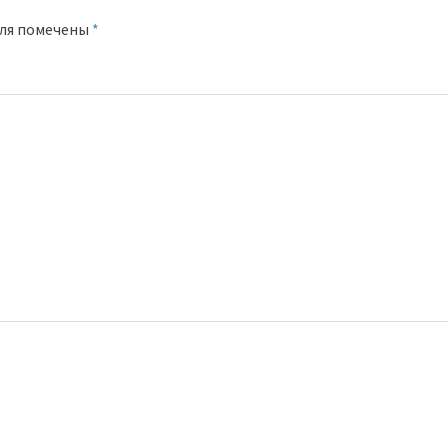
оля помечены
*