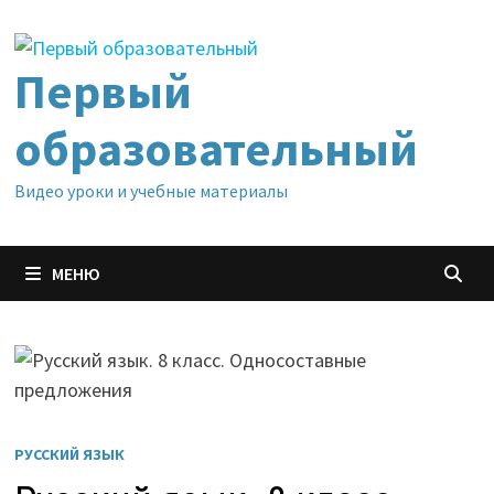
Перейти
к
содержимому
Первый
образовательный
Видео уроки и учебные материалы
МЕНЮ
РУССКИЙ ЯЗЫК