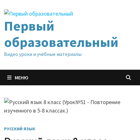
Перейти
к
содержимому
Первый
образовательный
Видео уроки и учебные материалы
МЕНЮ
РУССКИЙ ЯЗЫК