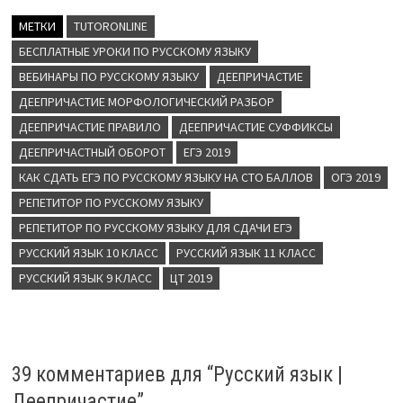
МЕТКИ
TUTORONLINE
БЕСПЛАТНЫЕ УРОКИ ПО РУССКОМУ ЯЗЫКУ
ВЕБИНАРЫ ПО РУССКОМУ ЯЗЫКУ
ДЕЕПРИЧАСТИЕ
ДЕЕПРИЧАСТИЕ МОРФОЛОГИЧЕСКИЙ РАЗБОР
ДЕЕПРИЧАСТИЕ ПРАВИЛО
ДЕЕПРИЧАСТИЕ СУФФИКСЫ
ДЕЕПРИЧАСТНЫЙ ОБОРОТ
ЕГЭ 2019
КАК СДАТЬ ЕГЭ ПО РУССКОМУ ЯЗЫКУ НА СТО БАЛЛОВ
ОГЭ 2019
РЕПЕТИТОР ПО РУССКОМУ ЯЗЫКУ
РЕПЕТИТОР ПО РУССКОМУ ЯЗЫКУ ДЛЯ СДАЧИ ЕГЭ
РУССКИЙ ЯЗЫК 10 КЛАСС
РУССКИЙ ЯЗЫК 11 КЛАСС
РУССКИЙ ЯЗЫК 9 КЛАСС
ЦТ 2019
39 комментариев для “
Русский язык |
Деепричастие
”