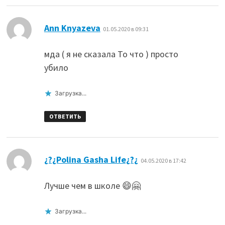
:
Ann Knyazeva
01.05.2020 в 09:31
мда ( я не сказала То что ) просто
убило
Загрузка...
ОТВЕТИТЬ
:
¿?¿Polina Gasha Life¿?¿
04.05.2020 в 17:42
Лучше чем в школе 😄🤗
Загрузка...