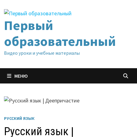
Перейти
к
содержимому
Первый
образовательный
Видео уроки и учебные материалы
МЕНЮ
РУССКИЙ ЯЗЫК
Русский язык |