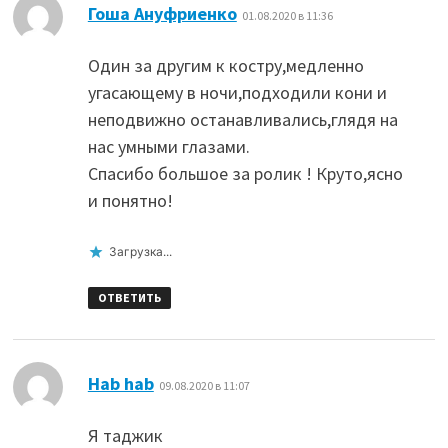
:
Гоша Ануфриенко
01.08.2020 в 11:36
Один за другим к костру,медленно
угасающему в ночи,подходили кони и
неподвижно останавливались,глядя на
нас умными глазами.
Спасибо большое за ролик ! Круто,ясно
и понятно!
Загрузка...
ОТВЕТИТЬ
:
Hab hab
09.08.2020 в 11:07
Я таджик