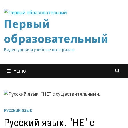
Перейти
к
содержимому
Первый
образовательный
Видео уроки и учебные материалы
МЕНЮ
РУССКИЙ ЯЗЫК
Русский язык. "НЕ" с